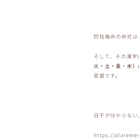
四柱推命の命式は
そして、その漢字
火・土・金・水）
変星
です。
日干が分からない
https://alarem