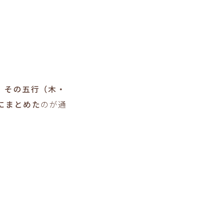
、
その五行（木・
にまとめた
のが
通