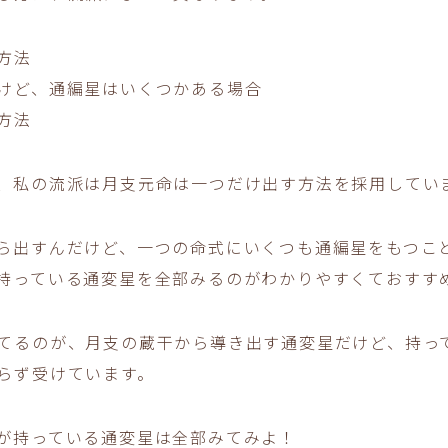
方法
けど、通編星はいくつかある場合
方法
、私の流派は月支元命は一つだけ出す方法を採用してい
ら出すんだけど、一つの命式にいくつも通編星をもつこ
持っている通変星を全部みるのがわかりやすくておすす
てるのが、
月支の蔵干から導き出す通変星
だけど、持っ
らず受けています。
が持っている通変星は全部みてみよ！