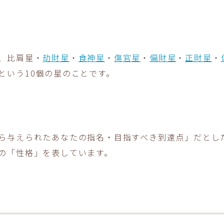
、比肩星・
劫財星
・
食神星
・
傷官星
・
偏財星
・
正財星
・
という10個の星のことです。
ら与えられたあなたの指名・目指すべき到達点」だとし
の「性格」を表しています。