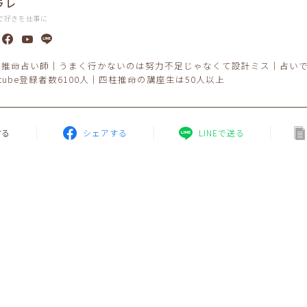
ラレ
で好きを仕事に
柱推命占い師｜うまく行かないのは努力不足じゃなくて設計ミス｜占い
utube登録者数6100人｜四柱推命の講座生は50人以上
する
シェアする
LINEで送る