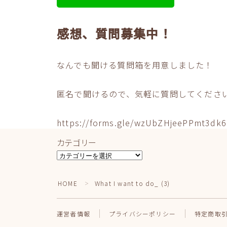
感想、質問募集中！
なんでも聞ける質問箱を用意しました！
匿名で聞けるので、気軽に質問してくださ
https://forms.gle/wzUbZHjeePPmt3dk6
カテゴリー
カ
テ
ゴ
HOME
What I want to do_ (3)
＞
リ
ー
運営者情報
プライバシーポリシー
特定商取