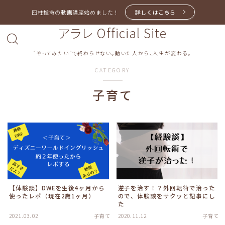
四柱推命の動画講座始めました！
詳しくはこちら
アラレ Official Site
“やってみたい”で終わらせない。動いた人から、人生が変わる。
CATEGORY
子育て
【体験談】DWEを生後4ヶ月から
逆子を治す！？外回転術で治った
使ったレポ（現在2歳1ヶ月）
ので、体験談をサクッと記事にし
た
2021.03.02
子育て
2020.11.12
子育て