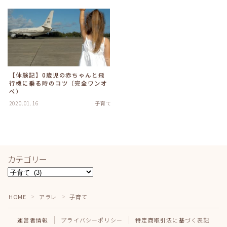
【体験記】0歳児の赤ちゃんと飛
行機に乗る時のコツ（完全ワンオ
ペ）
2020.01.16
子育て
カテゴリー
カ
テ
ゴ
HOME
アラレ
子育て
＞
＞
リ
ー
運営者情報
プライバシーポリシー
特定商取引法に基づく表記